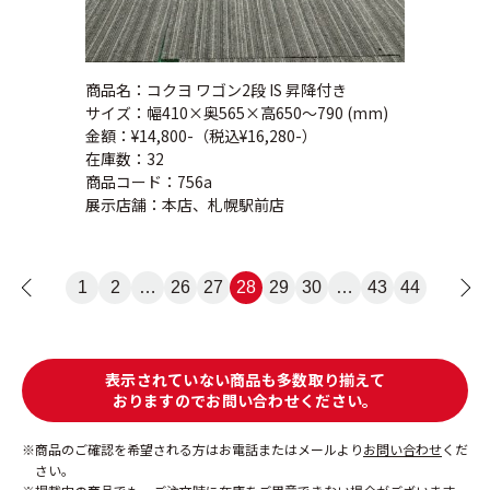
商品名：コクヨ ワゴン2段 IS 昇降付き
サイズ：幅410×奥565×高650～790 (mm)
金額：¥14,800-（税込¥16,280-）
在庫数：32
商品コード：756a
展示店舗：本店、札幌駅前店
<
1
2
…
26
27
28
29
30
…
43
44
>
表示されていない商品も多数取り揃えて
おりますのでお問い合わせください。
商品のご確認を希望される方はお電話またはメールより
お問い合わせ
くだ
さい。