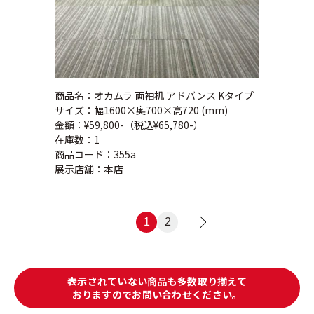
商品名：オカムラ 両袖机 アドバンス Kタイプ
サイズ：幅1600×奥700×高720 (mm)
金額：¥59,800-（税込¥65,780-）
在庫数：1
商品コード：355a
展示店舗：本店
1
2
>
表示されていない商品も多数取り揃えて
おりますのでお問い合わせください。