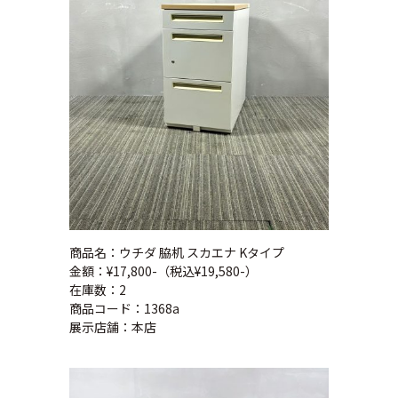
商品名：ウチダ 脇机 スカエナ Kタイプ
金額：¥17,800-（税込¥19,580-）
在庫数：2
商品コード：1368a
展示店舗：本店