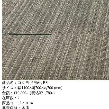
商品名：コクヨ 片袖机 BS
サイズ：幅1100×奥700×高700 (mm)
金額：¥19,800-（税込¥21,780-）
在庫数：2
商品コード：261a
展示店舗：本店