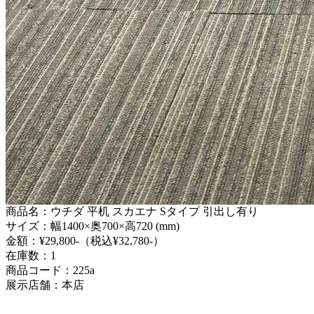
商品名：ウチダ 平机 スカエナ Sタイプ 引出し有り
サイズ：幅1400×奥700×高720 (mm)
金額：¥29,800-（税込¥32,780-）
在庫数：1
商品コード：225a
展示店舗：本店